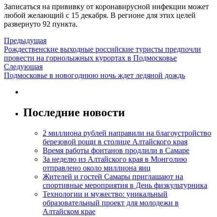
Записаться на прививку от коронавирусной инфекции может
любой желающий с 15 декабря. В регионе для этих целей
развернуто 92 пункта.
Предыдущая
Рождественские выходные российские туристы предпочли
провести на горнолыжных курортах в Подмосковье
Следующая
Подмосковье в новогоднюю ночь ждет ледяной дождь
Последние новости
2 миллиона рублей направили на благоустройство
березовой рощи в столице Алтайского края
Время работы фонтанов продлили в Самаре
За неделю из Алтайского края в Монголию
отправлено около миллиона яиц
Жителей и гостей Самары приглашают на
спортивные мероприятия в День физкультурника
Технологии и мужество: уникальный
образовательный проект для молодежи в
Алтайском крае