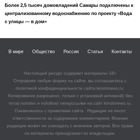
Более 2,5 тысяч домовладений Самары подключены к
централизованному водоснабжению по проекту «Вода
с улицы — в дом»
В мире
Общество
Россия
Статьи
Контакты
Настоящий ресурс содержит материалы 18+
Отправляя любую форму на сайте, вы соглашаетесь с
политикой конфиденциальности сайта kirishinews.ru.
Копирование разрешено, только с установкой активной( без
тегов noindex и nofollow) гиперссылки на сайт kirishinews.ru.
Ознакомьтесь с правилами сайта . Редакция не несет
ответственности за содержание комментариев. Мнение
редакции может не совпадать с мнением авторов. Все права
на материалы принадлежат их владельцам.