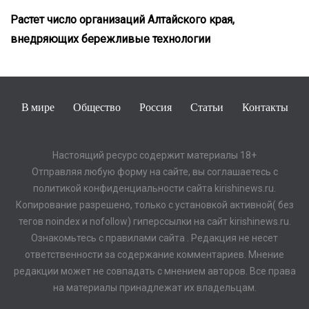
Растет число организаций Алтайского края,
внедряющих бережливые технологии
В мире
Общество
Россия
Статьи
Контакты
Настоящий ресурс содержит материалы 18+
Отправляя любую форму на сайте, вы соглашаетесь с
политикой конфиденциальности сайта kirishinews.ru.
Копирование разрешено, только с установкой активной( без
тегов noindex и nofollow) гиперссылки на сайт kirishinews.ru.
Ознакомьтесь с правилами сайта . Редакция не несет
ответственности за содержание комментариев. Мнение
редакции может не совпадать с мнением авторов. Все права
на материалы принадлежат их владельцам.