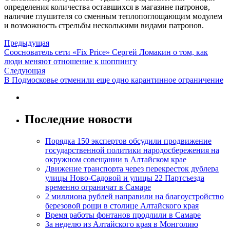
определения количества оставшихся в магазине патронов,
наличие глушителя со сменным теплопоглощающим модулем
и возможность стрельбы несколькими видами патронов.
Предыдущая
Сооснователь сети «Fix Price» Сергей Ломакин о том, как
люди меняют отношение к шоппингу
Следующая
В Подмосковье отменили еще одно карантинное ограничение
Последние новости
Порядка 150 экспертов обсудили продвижение
государственной политики народосбережения на
окружном совещании в Алтайском крае
Движение транспорта через перекресток дублера
улицы Ново-Садовой и улицы 22 Партсъезда
временно ограничат в Самаре
2 миллиона рублей направили на благоустройство
березовой рощи в столице Алтайского края
Время работы фонтанов продлили в Самаре
За неделю из Алтайского края в Монголию