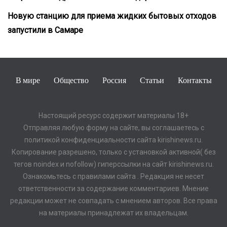
Новую станцию для приема жидких бытовых отходов
запустили в Самаре
В мире
Общество
Россия
Статьи
Контакты
Настоящий ресурс содержит материалы 18+
Отправляя любую форму на сайте, вы соглашаетесь с
политикой конфиденциальности сайта kirishinews.ru.
Копирование разрешено, только с установкой активной( без
тегов noindex и nofollow) гиперссылки на сайт kirishinews.ru.
Ознакомьтесь с правилами сайта . Редакция не несет
ответственности за содержание комментариев. Мнение
редакции может не совпадать с мнением авторов. Все права
на материалы принадлежат их владельцам.