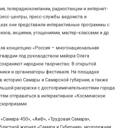
ия, телерадиокомпании, радиостанции и интернет-
пресс-центры, пресс-службы ведомств и
дках они представили интерактивные программы с
зов, акциями, угощениями, мастер-классами и др.
ла концепцию «Россия — многонациональная
сгвардии под руководством майора Олега
сохраняют народное творчество. В открытой
тники и организаторы фестиваля. На площадке
в историю Самары и Самарской губернии, а также
ьшой раскраски с достопримечательностями города.
тям отправиться в интерактивное «Космическое
 сюрпризами.
«Самара-450», «АиФ», «Трудовая Самара»,
областной журнал «Самара и Губерния», молодежная