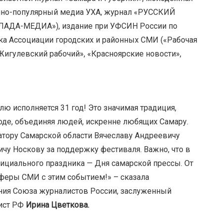
учно-популярный медиа УХА, журнал «РУССКИЙ
«ЛАДА-МЕДИА»), издание при УФСИН России по
ка Ассоциации городских и районных СМИ («Рабочая
Жигулевский рабочий», «Красноярские новости»,
ю исполняется 31 год! Это значимая традиция,
роде, объединяя людей, искренне любящих Самару.
атору Самарской области Вячеславу Андреевичу
чу Носкову за поддержку фестиваля. Важно, что в
фициального праздника — Дня самарской прессы. От
феры СМИ с этим событием!» – сказала
ния Союза журналистов России, заслуженный
ист РФ
Ирина Цветкова.