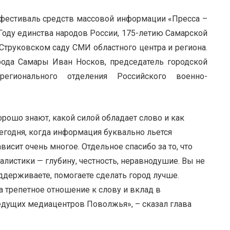
 фестиваль средств массовой информации «Пресса –
 Году единства народов России, 175-летию Самарской
Струковском саду СМИ областного центра и региона.
рода Самары Иван Носков, председатель городской
егионального отделения Российского военно-
ошо знают, какой силой обладает слово и как
егодня, когда информация буквально льется
исит очень многое. Отдельное спасибо за то, что
листики — глубину, честность, неравнодушие. Вы не
ддерживаете, помогаете сделать город лучше.
а трепетное отношение к слову и вклад в
едущих медиацентров Поволжья», – сказал глава