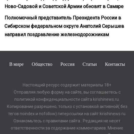
Ново-Садовой и Советской Армии обновят в Самаре
Полномочный представитель Президента России в
Сибирском федеральном округе Анатолий Серышев
направил поздравление железнодорожникам
В мире
Общество
Россия
Статьи
Контакты
Настоящий ресурс содержит материалы 18+
Отправляя любую форму на сайте, вы соглашаетесь с
политикой конфиденциальности сайта kirishinews.ru.
Копирование разрешено, только с установкой активной( без
тегов noindex и nofollow) гиперссылки на сайт kirishinews.ru.
Ознакомьтесь с правилами сайта . Редакция не несет
ответственности за содержание комментариев. Мнение