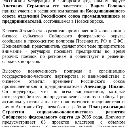
Российской Федерации в Сибирском федеральном округе
Анатолия Серышева
его заместитель
Вадим Головко
принял участие в расширенном заседании
Координационного
совета отделений Российского союза промышленников и
предпринимателей
, состоявшемся в Новосибирске.
Ключевой темой стало развитие промышленной кооперации в
бизнесе субъектов Сибирского федерального округа,
сообщили в пресс-центре полпреда Президента РФ в СФО.
Полномочный представитель уделяет этой теме приоритетное
внимание - регулярно посещает предприятия во время
рабочих поездок по регионам и содействует в решении
сложных вопросов.
Высокую вовлеченность полпреда в организацию
государственно-частного партнерства и взаимодействие с
бизнесом отметил президент Российского союза
промышленников и предпринимателей
Александр Шохин
.
Он подчеркнул, что по всем направлениям, которые
интересуют бизнес, полпредство ведет активную работу. При
активном участии аппарата полномочного представителя и
лично Анатолия Серышева был разработан
План реализации
Стратегии социально-экономического развития
Сибирского федерального округа до 2035 года
. Документ
предусматривает 85 проектов кластеров с объемом