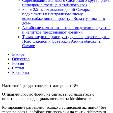
Соревнования Большого Сибирского круга примет
ипподром в столице Алтайского края
Более 2,5 тысяч домовладений Самары
подключены к централизованному
водоснабжению по проекту «Вода с улицы — в
дом»
Алтайские компании — производители продуктов
и напитков представляют новинки
Трамвайную инфраструктуру на перекрестке улиц
Ново-Садовой и Советской Армии обновят в
Самаре
В мире
Общество
Россия
Статьи
Контакты
Настоящий ресурс содержит материалы 18+
Отправляя любую форму на сайте, вы соглашаетесь с
политикой конфиденциальности сайта kirishinews.ru.
Копирование разрешено, только с установкой активной( без
тегов noindex и nofollow) гиперссылки на сайт kirishinews.ru.