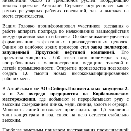
инвестиций около 18 триллионов рублей. Координацию
многих проектов Анатолий Серышев осуществляет как в
рамках регулярных рабочих совещаний, так и выезжая на
места строительства.
Вадим Головко проинформировал участников заседания о
работе аппарата полпреда по налаживанию взаимодействия
между органами власти и бизнеса. Особое внимание уделяется
формированию эффективных производственных цепочек.
Одним из наиболее ярких примеров стал
завод полимеров,
запущенный Иркутской нефтяной компанией
. Его
проектная мощность - 650 тысяч тонн полимеров в год,
востребованных в машиностроении, медицине, тяжелой и
легкой промышленности. Открытие производства позволило
создать 1,6 тысячи новых высококвалифицированных
рабочих мест.
В Алтайском крае
АО «Сибирь-Полиметаллы» запущены 2-
я и 3-я очереди предприятия на Корбалихинском
месторождении
, где добывают и перерабатывают руду с
высоким содержанием цинка, меди, свинца, золота и серебра.
Мощность линий позволяет производить до 1,5 миллиона
тонн концентрата в год, спрос на него остается стабильно
высоким.
Наиболее заметным примером выстраивания промышленной