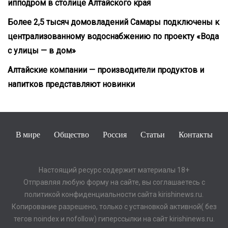
ипподром в столице Алтайского края
Более 2,5 тысяч домовладений Самары подключены к
централизованному водоснабжению по проекту «Вода
с улицы — в дом»
Алтайские компании — производители продуктов и
напитков представляют новинки
В мире
Общество
Россия
Статьи
Контакты
Настоящий ресурс содержит материалы 18+
Отправляя любую форму на сайте, вы соглашаетесь с
политикой конфиденциальности сайта kirishinews.ru.
Копирование разрешено, только с установкой активной( без
тегов noindex и nofollow) гиперссылки на сайт kirishinews.ru.