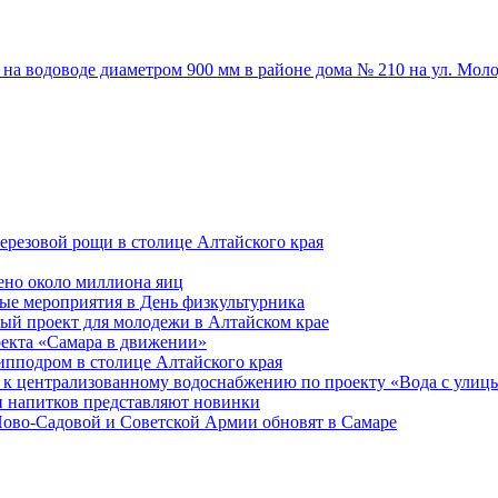
на водоводе диаметром 900 мм в районе дома № 210 на ул. Мол
ерезовой рощи в столице Алтайского края
ено около миллиона яиц
ые мероприятия в День физкультурника
ый проект для молодежи в Алтайском крае
оекта «Самара в движении»
ипподром в столице Алтайского края
 к централизованному водоснабжению по проекту «Вода с улиц
 напитков представляют новинки
Ново-Садовой и Советской Армии обновят в Самаре