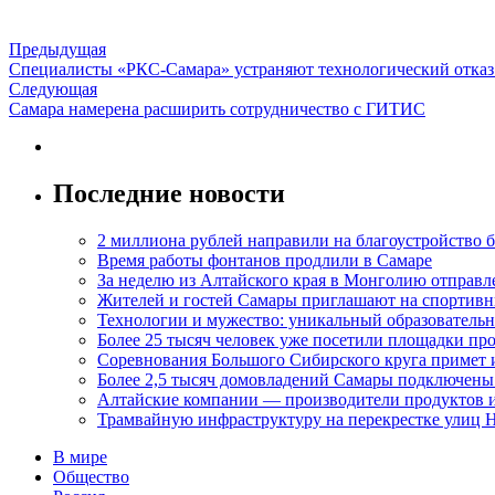
Предыдущая
Специалисты «РКС-Самара» устраняют технологический отказ 
Следующая
Самара намерена расширить сотрудничество с ГИТИС
Последние новости
2 миллиона рублей направили на благоустройство б
Время работы фонтанов продлили в Самаре
За неделю из Алтайского края в Монголию отправл
Жителей и гостей Самары приглашают на спортивн
Технологии и мужество: уникальный образовательн
Более 25 тысяч человек уже посетили площадки пр
Соревнования Большого Сибирского круга примет 
Более 2,5 тысяч домовладений Самары подключены
Алтайские компании — производители продуктов и
Трамвайную инфраструктуру на перекрестке улиц 
В мире
Общество