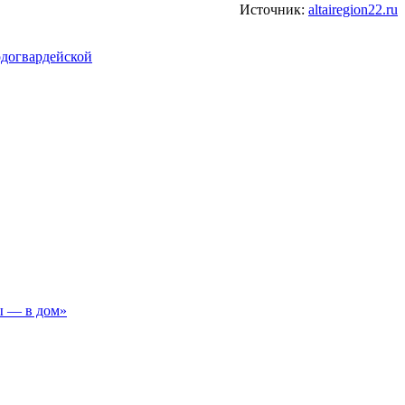
Источник:
altairegion22.ru
одогвардейской
ы — в дом»