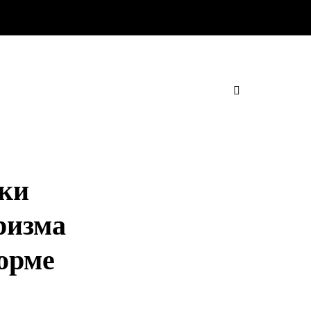
жки
ризма
орме