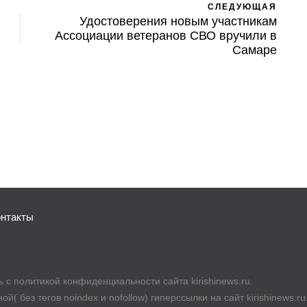
СЛЕДУЮЩАЯ
Удостоверения новым участникам
Ассоциации ветеранов СВО вручили в
Самаре
онтакты
с политикой конфиденциальности сайта kirishinews.ru.
й( без тегов noindex и nofollow) гиперссылки на сайт kirishinews.r