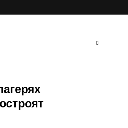
лагерях
построят