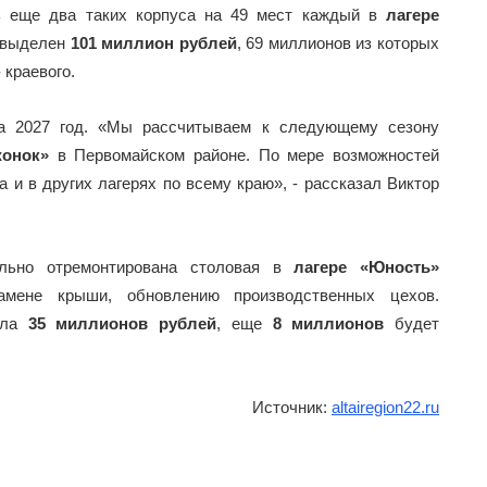
ть еще два таких корпуса на 49 мест каждый в
лагере
и выделен
101 миллион рублей
, 69 миллионов из которых
 краевого.
а 2027 год. «Мы рассчитываем к следующему сезону
жонок»
в Первомайском районе. По мере возможностей
и в других лагерях по всему краю», - рассказал Виктор
ально отремонтирована столовая в
лагере «Юность»
амене крыши, обновлению производственных цехов.
ила
35 миллионов рублей
, еще
8 миллионов
будет
Источник:
altairegion22.ru