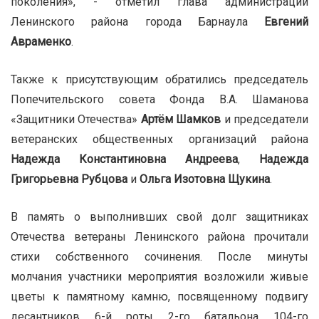
поколения», - отметил глава администрации
Ленинского района города Барнаула
Евгений
Авраменко
.
Также к присутствующим обратились председатель
Попечительского совета Фонда В.А. Шаманова
«Защитники Отечества»
Артём Шамков
и председатели
ветеранских общественных организаций района
Надежда Константиновна Андреева
,
Надежда
Григорьевна Рубцова
и
Ольга Изотовна Щукина
.
В память о выполнивших свой долг защитниках
Отечества ветераны Ленинского района прочитали
стихи собственного сочинения. После минуты
молчания участники мероприятия возложили живые
цветы к памятному камню, посвященному подвигу
десантников 6-й роты 2-го батальона 104-го