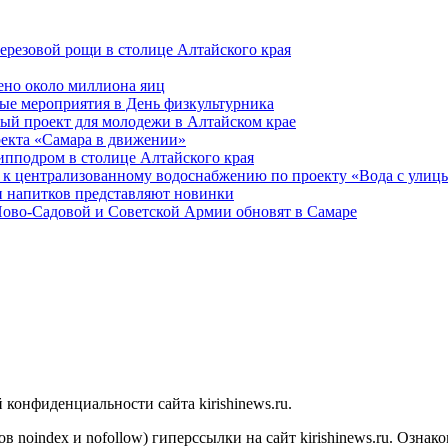
ерезовой рощи в столице Алтайского края
ено около миллиона яиц
ые мероприятия в День физкультурника
ый проект для молодежи в Алтайском крае
оекта «Самара в движении»
ипподром в столице Алтайского края
 к централизованному водоснабжению по проекту «Вода с улиц
 напитков представляют новинки
Ново-Садовой и Советской Армии обновят в Самаре
конфиденциальности сайта kirishinews.ru.
в noindex и nofollow) гиперссылки на сайт kirishinews.ru. Ознак