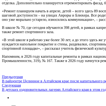
отделка. Дополнительно планируется отремонтировать фасад, 
«Ремонт планируем начать в апреле, детей – всего здесь 89 во
шаговой доступности – на улицах Авроры и Блюхера. Все родите
оно уже морально устарело, износились коммуникации», – рас
В школе № 70, где сегодня обучаются 398 детей, в рамках кап
также ремонт спортивного зала.
«В этой школе я работаю уже более 30 лет, а до этого здесь же
нуждается напольное покрытие и стены, раздевалки, спортивны
спортивной площадке», – рассказал учитель физической куль
Напомним, в 2026 году капитальные ремонты в рамках национа
Промышленности, 319), № 167. Также в 2026 году начнутся ре
Предыдущая
В райцентре Целинное в Алтайском крае после капитального
Следующая
В детских оздоровительных лагерях Алтайского края в этом го