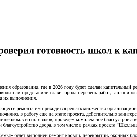
оверил готовность школ к кап
ения образования, где в 2026 году будет сделан капитальный 
водители представили главе города перечень работ, запланиро
я их выполнения.
роцессе ремонта им приходится решать множество организацион
ючились в работу еще на этапе проекта, действительно заинтере
 пищеблоков и спортзалов, проведем комплексное благоустройст
 благоустройство двора, в том числе в рамках проекта “Школьн
мья» будет выполнен ремонт кровли, перекрытий, оконных блок