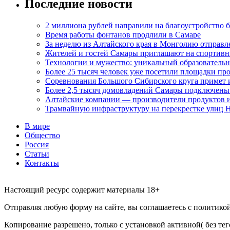
Последние новости
2 миллиона рублей направили на благоустройство б
Время работы фонтанов продлили в Самаре
За неделю из Алтайского края в Монголию отправл
Жителей и гостей Самары приглашают на спортивн
Технологии и мужество: уникальный образовательн
Более 25 тысяч человек уже посетили площадки пр
Соревнования Большого Сибирского круга примет 
Более 2,5 тысяч домовладений Самары подключены
Алтайские компании — производители продуктов и
Трамвайную инфраструктуру на перекрестке улиц 
В мире
Общество
Россия
Статьи
Контакты
Настоящий ресурс содержит материалы 18+
Отправляя любую форму на сайте, вы соглашаетесь с политикой 
Копирование разрешено, только с установкой активной( без тего