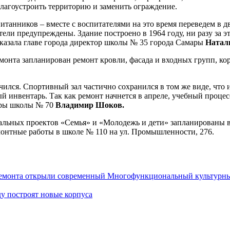
благоустроить территорию и заменить ограждение.
спитанников – вместе с воспитателями на это время переведем в 
ли предупреждены. Здание построено в 1964 году, ни разу за эт
сказала главе города директор школы № 35 города Самары
Натал
ремонта запланирован ремонт кровли, фасада и входных групп, к
 учился. Спортивный зал частично сохранился в том же виде, что
й инвентарь. Так как ремонт начнется в апреле, учебный процес
туры школы № 70
Владимир Шоков.
льных проектов «Семья» и «Молодежь и дети» запланированы в 
монтные работы в школе № 110 на ул. Промышленности, 276.
 ремонта открыли современный Многофункциональный культурн
ду построят новые корпуса