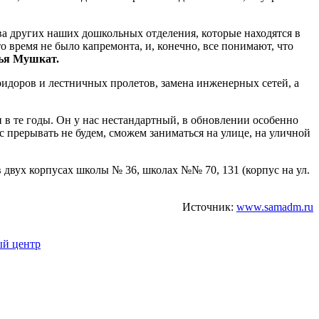
два других наших дошкольных отделения, которые находятся в
о время не было капремонта, и, конечно, все понимают, что
ья Мушкат.
оридоров и лестничных пролетов, замена инженерных сетей, а
 и в те годы. Он у нас нестандартный, в обновлении особенно
с прерывать не будем, сможем заниматься на улице, на уличной
двух корпусах школы № 36, школах №№ 70, 131 (корпус на ул.
Источник:
www.samadm.ru
ый центр