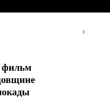
 фильм
одовщине
локады