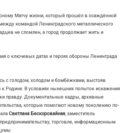
рному Матчу жизни, который прошёл в осаждённой
ра между командой Ленинградского металлического
радцев не сломлен, а город продолжает жить и
ия о ключевых датах и героях обороны Ленинграда
ись с голодом, холодом и бомбёжками, выстояв
 к Родине. В условиях нынешних попыток искажения
жи правду. Документальные кадры, архивные
етельства, которые помогают новому поколению по-
зала
Светлана Бескоровайная
, заместитель
 предпринимательству, торговле, информационным
Думы.