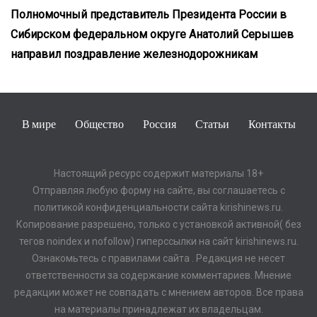
Полномочный представитель Президента России в
Сибирском федеральном округе Анатолий Серышев
направил поздравление железнодорожникам
В мире
Общество
Россия
Статьи
Контакты
Настоящий ресурс содержит материалы 18+
Отправляя любую форму на сайте, вы соглашаетесь с
политикой конфиденциальности сайта kirishinews.ru.
Копирование разрешено, только с установкой активной( без
тегов noindex и nofollow) гиперссылки на сайт kirishinews.ru.
Ознакомьтесь с правилами сайта . Редакция не несет
ответственности за содержание комментариев. Мнение
редакции может не совпадать с мнением авторов. Все права
на материалы принадлежат их владельцам.