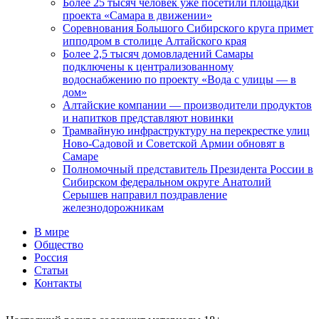
Более 25 тысяч человек уже посетили площадки
проекта «Самара в движении»
Соревнования Большого Сибирского круга примет
ипподром в столице Алтайского края
Более 2,5 тысяч домовладений Самары
подключены к централизованному
водоснабжению по проекту «Вода с улицы — в
дом»
Алтайские компании — производители продуктов
и напитков представляют новинки
Трамвайную инфраструктуру на перекрестке улиц
Ново-Садовой и Советской Армии обновят в
Самаре
Полномочный представитель Президента России в
Сибирском федеральном округе Анатолий
Серышев направил поздравление
железнодорожникам
В мире
Общество
Россия
Статьи
Контакты