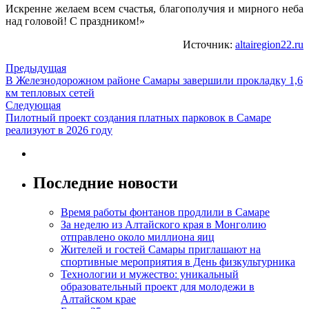
Искренне желаем всем счастья, благополучия и мирного неба
над головой! С праздником!»
Источник:
altairegion22.ru
Предыдущая
В Железнодорожном районе Самары завершили прокладку 1,6
км тепловых сетей
Следующая
Пилотный проект создания платных парковок в Самаре
реализуют в 2026 году
Последние новости
Время работы фонтанов продлили в Самаре
За неделю из Алтайского края в Монголию
отправлено около миллиона яиц
Жителей и гостей Самары приглашают на
спортивные мероприятия в День физкультурника
Технологии и мужество: уникальный
образовательный проект для молодежи в
Алтайском крае