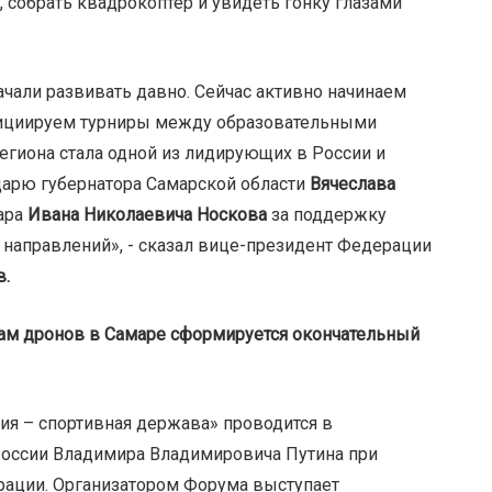
, собрать квадрокоптер и увидеть гонку глазами
чали развивать давно. Сейчас активно начинаем
нициируем турниры между образовательными
егиона стала одной из лидирующих в России и
одарю губернатора Самарской области
Вячеслава
ара
Ивана Николаевича Носкова
за поддержку
направлений», - сказал вице-президент Федерации
в.
нкам дронов в Самаре сформируется окончательный
я – спортивная держава» проводится в
России Владимира Владимировича Путина при
ации. Организатором Форума выступает