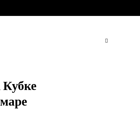
а Кубке
амаре