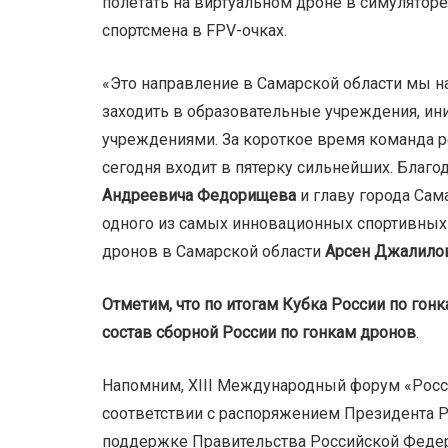
полетать на виртуальном дроне в симуляторе
спортсмена в FPV-очках.
«Это направление в Самарской области мы на
заходить в образовательные учреждения, и
учреждениями. За короткое время команда р
сегодня входит в пятерку сильнейших. Благ
Андреевича Федорищева
и главу города Сам
одного из самых инновационных спортивных 
дронов в Самарской области
Арсен Джалило
Отметим, что по итогам Кубка России по го
состав сборной России по гонкам дронов
.
Напомним, XIII Международный форум «Росси
соответствии с распоряжением Президента 
поддержке Правительства Российской Федер