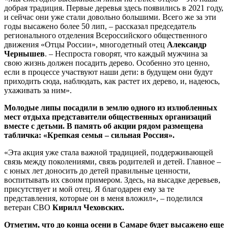
добрая традиция. Первые деревья здесь появились в 2021 году,
и сейчас они уже стали довольно большими. Всего же за эти
годы высажено более 50 лип, – рассказал председатель
регионального отделения Всероссийского общественного
движения «Отцы России», многодетный отец
Александр
Чернышев
. – Неспроста говорят, что каждый мужчина за
свою жизнь должен посадить дерево. Особенно это ценно,
если в процессе участвуют наши дети: в будущем они будут
приходить сюда, наблюдать, как растет их дерево, и, надеюсь,
ухаживать за ним».
Молодые липы посадили в землю одного из излюбленных
мест отдыха представители общественных организаций
вместе с детьми. В память об акции рядом размещена
табличка: «Крепкая семья – сильная Россия».
«Эта акция уже стала важной традицией, поддерживающей
связь между поколениями, связь родителей и детей. Главное –
с юных лет доносить до детей правильные ценности,
воспитывать их своим примером. Здесь, на высадке деревьев,
присутствует и мой отец. Я благодарен ему за те
представления, которые он в меня вложил», – поделился
ветеран СВО
Кирилл Чеховских.
Отметим, что до конца осени в Самаре будет высажено еще