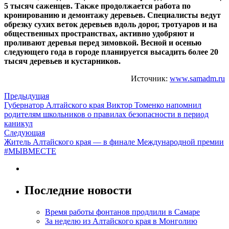
5 тысяч саженцев. Также продолжается работа по
кронированию и демонтажу деревьев. Специалисты ведут
обрезку сухих веток деревьев вдоль дорог, тротуаров и на
общественных пространствах, активно удобряют и
проливают деревья перед зимовкой. Весной и осенью
следующего года в городе планируется высадить более 20
тысяч деревьев и кустарников.
Источник:
www.samadm.ru
Предыдущая
Губернатор Алтайского края Виктор Томенко напомнил
родителям школьников о правилах безопасности в период
каникул
Следующая
Житель Алтайского края — в финале Международной премии
#МЫВМЕСТЕ
Последние новости
Время работы фонтанов продлили в Самаре
За неделю из Алтайского края в Монголию