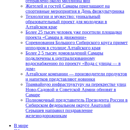
отправлено около миллиона яиц
Жителей и гостей Самары приглашают на
спортивные мероприятия в День физкультурника
Технологии и мужество: уникальный
образовательный проект для молодежи в
Алтайском крае
Более 25 тысяч человек уже посетили площадки
проекта «Самара в движении»
Соревнования Большого Сибирского круга примет
ипподром в столице Алтайского края
Более 2,5 тысяч домовладений Самары
подключены к централизованному
водоснабжению по проекту «Вода с улицы — в
дом»
Алтайские компании — производители продуктов
и напитков представляют новинки
Трамвайную инфраструктуру на перекрестке улиц
Ново-Садовой и Советской Армии обновят в
Самаре
Полномочный представитель Президента России в
Сибирском федеральном округе Анатолий
Серышев направил поздравление
железнодорожникам
В мире