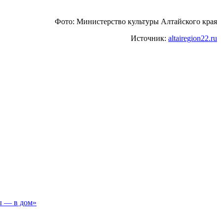
Фото: Министерство культуры Алтайского края
Источник:
altairegion22.ru
ы — в дом»