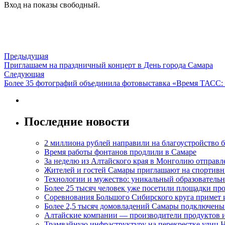
Вход на показы свободный.
Предыдущая
Приглашаем на праздничный концерт в День города Самара
Следующая
Более 35 фотографий объединила фотовыставка «Время ТАСС:
Последние новости
2 миллиона рублей направили на благоустройство б
Время работы фонтанов продлили в Самаре
За неделю из Алтайского края в Монголию отправл
Жителей и гостей Самары приглашают на спортивн
Технологии и мужество: уникальный образовательн
Более 25 тысяч человек уже посетили площадки пр
Соревнования Большого Сибирского круга примет 
Более 2,5 тысяч домовладений Самары подключены
Алтайские компании — производители продуктов и
Трамвайную инфраструктуру на перекрестке улиц 