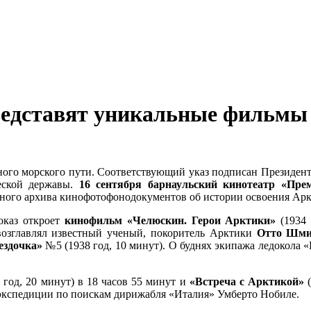
редставят уникальные фильмы
ерного морского пути. Соответствующий указ подписан Президе
ческой державы.
16 сентября барнаульский кинотеатр «Пре
нного архива кинофотофонодокументов об истории освоения Арк
оказ откроет
кинофильм «Челюскин. Герои Арктики»
(1934
возглавлял известный ученый, покоритель Арктики
Отто Шми
ездочка»
№5 (1938 год, 10 минут). О буднях экипажа ледокола
 год, 20 минут) в 18 часов 55 минут и
«Встреча с Арктикой»
(
 экспедиции по поискам дирижабля «Италия» Умберто Нобиле.