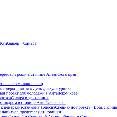
 Куйбышев – Самара»
ерезовой рощи в столице Алтайского края
ено около миллиона яиц
ые мероприятия в День физкультурника
ый проект для молодежи в Алтайском крае
оекта «Самара в движении»
ипподром в столице Алтайского края
 к централизованному водоснабжению по проекту «Вода с улиц
 напитков представляют новинки
Ново-Садовой и Советской Армии обновят в Самаре