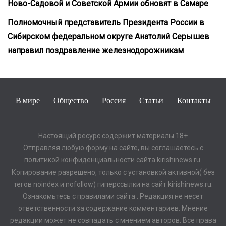
Ново-Садовой и Советской Армии обновят в Самаре
Полномочный представитель Президента России в
Сибирском федеральном округе Анатолий Серышев
направил поздравление железнодорожникам
В мире
Общество
Россия
Статьи
Контакты
Настоящий ресурс содержит материалы 18+
Отправляя любую форму на сайте, вы соглашаетесь с
политикой конфиденциальности сайта kirishinews.ru.
Копирование разрешено, только с установкой активной( без
тегов noindex и nofollow) гиперссылки на сайт kirishinews.ru.
Ознакомьтесь с правилами сайта . Редакция не несет
ответственности за содержание комментариев. Мнение
редакции может не совпадать с мнением авторов. Все права