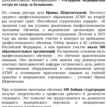
дополнительную квалификацию -
«Младшая медицинская
сестра по уходу за больными»
.
По словам ректора вуза
Ирины Шереметьевой
, Институт
среднего профессионального образования АГМУ во второй
раз получает грант «Российских студенческих отрядов». «В
прошлом году мы успешно реализовали профессиональную
программу обучения, а медицинские организации края
получили квалифицированных сотрудников. Поэтому в 2025
году мы вновь приняли участие в конкурсе на проведение
профессионального обучения. Отбор прошел в 82 субъектах
Российской Федерации, в нем приняли участие
около 500
образовательных организаций
. По-прежнему основная часть
профессионального обучения - это обучение практическим
навыкам. Оно включает в себя занятия под руководством
опытных преподавателей кафедры сестринского дела, работу
с современным оборудованием в симуляционном центре
АГМУ и оттачивание практических навыков на учебной
практике в медицинских учреждениях», - уточняет Ирина
Шереметьева.
При успешном окончании обучения
100 бойцов студотрядов
получат свидетельство о профессии рабочего и должности
служащего. Это позволит им трудоустроиться на должности
младшего медицинского персонала в медицинские
организации Алтайского края.