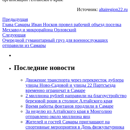
Источник:
altairegion22.ru
Предыдущая
Глава Самары Иван Носков провел рабочий объезд поселка
Мехзавод и микрорайона Орловский
Следующая
Очередной гуманитарный груз для военнослужащих
отправили из Самары
Последние новости
Движение транспорта через перекресток дублера
улицы Ново-Садовой и улицы 22 Партсъезда
временно ограничат в Самаре
2 миллиона рублей направили на благоустройство
березовой рощи в столице Алтайского края
Время работы фонтанов продлили в Самаре
За неделю из Алтайского края в Монголию
отправлено около миллиона яиц
Жителей и гостей Самары приглашают на
спортивные мероприятия в День физкультурника