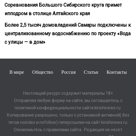
Соревнования Большого Сибирского круга примет
ипподром в столице Алтайского края
Более 2,5 тысяч домовладений Самары подключены к
централизованному водоснабжению по проекту «Вода
с улицы — в дом»
В мире
Общество
Россия
Статьи
Контакты
Настоящий ресурс содержит материалы 18+
Отправляя любую форму на сайте, вы соглашаетесь с
политикой конфиденциальности сайта kirishinews.ru.
Копирование разрешено, только с установкой активной( без
тегов noindex и nofollow) гиперссылки на сайт kirishinews.ru.
Ознакомьтесь с правилами сайта . Редакция не несет