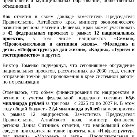
представители муниципальных образований, общественных
объединений.
Как отметил в своем докладе заместитель Председателя
Правительства Алтайского края, министр экономического
развития региона Евгений Дешевых, край может участвовать
в
42 федеральных проектах
в рамках
12 национальных
проектов
, в том числе нацпроектов
«Семья»,
«Продолжительная и активная жизнь», «Молодежь и
дети», «Инфраструктура для жизни», «Кадры», «Туризм и
гостеприимство»
и других.
Виктор Томенко подчеркнул, что сегодняшнее обсуждение
национальных проектов, рассчитанных до 2030 года, станет
отправной точкой для продолжения в крае системной работы
по их реализации.
Отмечалось, что объем финансирования по нацпроектам в
регионе с учетом федеральной поддержки составит
65,6
миллиарда рублей
за три года - с 2025-го по 2027-й. В этом
году общий бюджет -
22,4 миллиарда рублей
на мероприятия
в рамках 12 нацпроектов. Заместитель Председателя
Правительства Алтайского края, министр финансов
региона Данил Ситников отметил, что наибольший объем
средств приходится на такие проекты, как «Инфраструктура
для жизни», «Молодежь и дети», «Продолжительная и