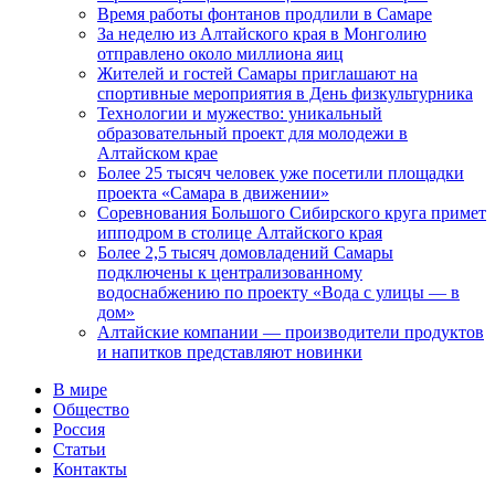
Время работы фонтанов продлили в Самаре
За неделю из Алтайского края в Монголию
отправлено около миллиона яиц
Жителей и гостей Самары приглашают на
спортивные мероприятия в День физкультурника
Технологии и мужество: уникальный
образовательный проект для молодежи в
Алтайском крае
Более 25 тысяч человек уже посетили площадки
проекта «Самара в движении»
Соревнования Большого Сибирского круга примет
ипподром в столице Алтайского края
Более 2,5 тысяч домовладений Самары
подключены к централизованному
водоснабжению по проекту «Вода с улицы — в
дом»
Алтайские компании — производители продуктов
и напитков представляют новинки
В мире
Общество
Россия
Статьи
Контакты