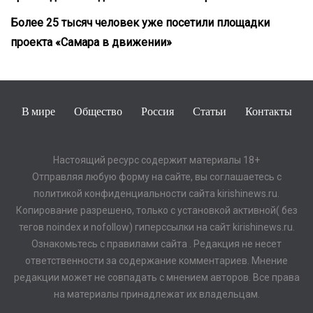
Более 25 тысяч человек уже посетили площадки
проекта «Самара в движении»
В мире
Общество
Россия
Статьи
Контакты
Настоящий ресурс содержит материалы 18+
Отправляя любую форму на сайте, вы соглашаетесь с
политикой конфиденциальности сайта kirishinews.ru.
Копирование разрешено, только с установкой активной( без
тегов noindex и nofollow) гиперссылки на сайт kirishinews.ru.
Ознакомьтесь с правилами сайта . Редакция не несет
ответственности за содержание комментариев. Мнение
редакции может не совпадать с мнением авторов. Все права
на материалы принадлежат их владельцам.