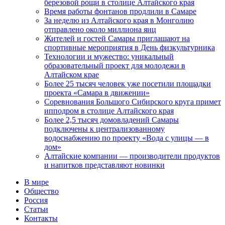
березовой рощи в столице Алтайского края
Время работы фонтанов продлили в Самаре
За неделю из Алтайского края в Монголию
отправлено около миллиона яиц
Жителей и гостей Самары приглашают на
спортивные мероприятия в День физкультурника
Технологии и мужество: уникальный
образовательный проект для молодежи в
Алтайском крае
Более 25 тысяч человек уже посетили площадки
проекта «Самара в движении»
Соревнования Большого Сибирского круга примет
ипподром в столице Алтайского края
Более 2,5 тысяч домовладений Самары
подключены к централизованному
водоснабжению по проекту «Вода с улицы — в
дом»
Алтайские компании — производители продуктов
и напитков представляют новинки
В мире
Общество
Россия
Статьи
Контакты