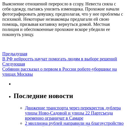
Выяснение отношений переросло в ссору. Невеста сняла с
себя одежду, пытаясь унизить изменщика. Прохожие начали
фотографировать девушку, предполагая, что у нее проблемы с
психикой. Некоторые незнакомцы предлагали ей свою
помощь, призывая китаянку вернуться домой. Местная
полиция и обеспокоенные прохожие вскоре убедили ее
покинуть улицу.
Предыдущая
В РФ нейросеть научат помогать людям в выборе решений
Следующая
Собянин рассказал о первом в России роботе-уборщике на
улицах Москвы
Последние новости
Движение транспорта через перекресток дублера
улицы Ново-Садовой и улицы 22 Партсъезда
временно ограничат в Самаре
2 миллиона рублей направили на благоустройство