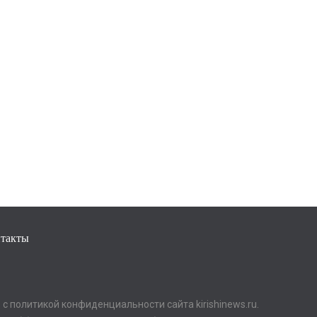
такты
с политикой конфиденциальности сайта kirishinews.ru.