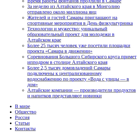
Время работы фонтанов продлили в Самаре
За неделю из Алтайского края в Монголию
отправлено около миллиона яиц
Жителей и гостей Самары приглашают на
спортивные мероприятия в День физкультурника
Технологии и мужество: уникальный
образовательный проект для молодежи в
Алтайском крае
Более 25 тысяч человек уже посетили площадки
проекта «Самара в движении»
Соревнования Большого Сибирского круга примет
ипподром в столице Алтайского края
Более 2,5 тысяч домовладений Самары
подключены к централизованному
водоснабжению по проекту «Вода с улицы — в
дом»
Алтайские компании — производители продуктов
и напитков представляют новинки
В мире
Общество
Россия
Статьи
Контакты