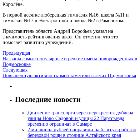
Королёве.
В первой десятке люберецкая гимназия №16, школа №11 и
гимназия №17 в Электростали и школа №2 в Раменском.
Представитель области Андрей Воробьев указал на
значимость рейтингования школ. Он отметил, что это
помогает развитию учреждений.
Предыдущая
Названы самые популярные и редкие имена новорожденных в
Подмосковье
Следующая
Повышенную активность змей заметили в лесах Подмосковья
Последние новости
Движение транспорта через перекресток дублера
улицы Ново-Садовой и улицы 22 Партсъезда
временно ограничат в Самаре
2 миллиона рублей направили на благоустройство
березовой рощи в столице Алтайского края