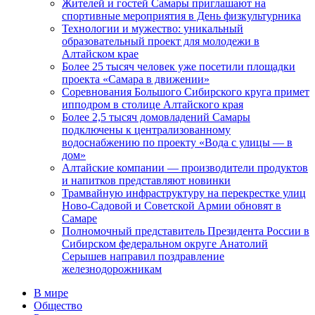
Жителей и гостей Самары приглашают на
спортивные мероприятия в День физкультурника
Технологии и мужество: уникальный
образовательный проект для молодежи в
Алтайском крае
Более 25 тысяч человек уже посетили площадки
проекта «Самара в движении»
Соревнования Большого Сибирского круга примет
ипподром в столице Алтайского края
Более 2,5 тысяч домовладений Самары
подключены к централизованному
водоснабжению по проекту «Вода с улицы — в
дом»
Алтайские компании — производители продуктов
и напитков представляют новинки
Трамвайную инфраструктуру на перекрестке улиц
Ново-Садовой и Советской Армии обновят в
Самаре
Полномочный представитель Президента России в
Сибирском федеральном округе Анатолий
Серышев направил поздравление
железнодорожникам
В мире
Общество