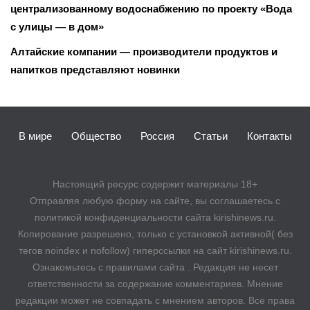
централизованному водоснабжению по проекту «Вода
с улицы — в дом»
Алтайские компании — производители продуктов и
напитков представляют новинки
В мире
Общество
Россия
Статьи
Контакты
Настоящий ресурс содержит материалы 18+
Отправляя любую форму на сайте, вы соглашаетесь с
политикой конфиденциальности сайта kirishinews.ru.
Копирование разрешено, только с установкой активной( без
тегов noindex и nofollow) гиперссылки на сайт kirishinews.ru.
Ознакомьтесь с правилами сайта . Редакция не несет
ответственности за содержание комментариев. Мнение
редакции может не совпадать с мнением авторов. Все права