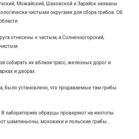
узский, Можайский, Шаховской и Зарайск названы
кологически чистыми округами для сбора грибов. Об
области.
уга отнесены к чистым, а Солнечногорский,
чистым.
я собирать их вблизи трасс, железных дорог и
рках и дворах.
на, было установлено, что продаваемые там грибы
. В лабораториях образцы проверяют на изотопы
ают шампиньоны, моховики и польские грибы.