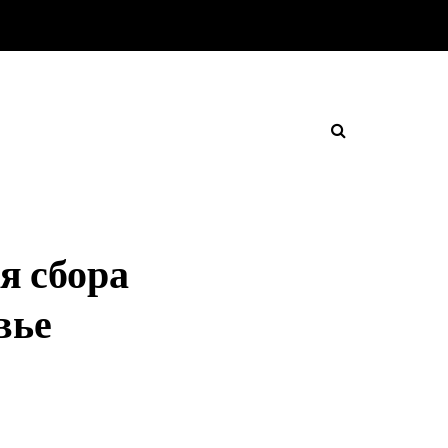
я сбора
вье