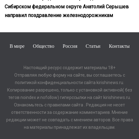
Сибирском федеральном округе Анатолий Серышев
направил поздравление железнодорожникам
В мире
Общество
Россия
Статьи
Контакты
Настоящий ресурс содержит материалы 18+
Отправляя любую форму на сайте, вы соглашаетесь с
политикой конфиденциальности сайта kirishinews.ru.
Копирование разрешено, только с установкой активной( без
тегов noindex и nofollow) гиперссылки на сайт kirishinews.ru.
Ознакомьтесь с правилами сайта . Редакция не несет
ответственности за содержание комментариев. Мнение
редакции может не совпадать с мнением авторов. Все права
на материалы принадлежат их владельцам.