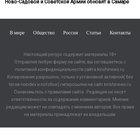
Ново-Садовой и Советской Армии обновят в Самаре
В мире
Общество
Россия
Статьи
Контакты
Настоящий ресурс содержит материалы 18+
Отправляя любую форму на сайте, вы соглашаетесь с
политикой конфиденциальности сайта kirishinews.ru.
Копирование разрешено, только с установкой активной( без
тегов noindex и nofollow) гиперссылки на сайт kirishinews.ru.
Ознакомьтесь с правилами сайта . Редакция не несет
ответственности за содержание комментариев. Мнение
редакции может не совпадать с мнением авторов. Все права
на материалы принадлежат их владельцам.