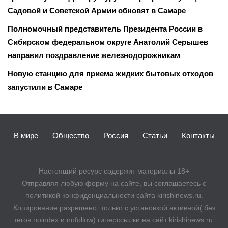
Садовой и Советской Армии обновят в Самаре
Полномочный представитель Президента России в
Сибирском федеральном округе Анатолий Серышев
направил поздравление железнодорожникам
Новую станцию для приема жидких бытовых отходов
запустили в Самаре
В мире
Общество
Россия
Статьи
Контакты
Настоящий ресурс содержит материалы 18+
Отправляя любую форму на сайте, вы соглашаетесь с
политикой конфиденциальности сайта kirishinews.ru.
Копирование разрешено, только с установкой активной( без
тегов noindex и nofollow) гиперссылки на сайт kirishinews.ru.