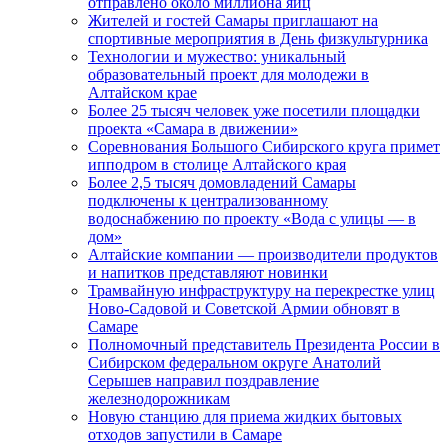
отправлено около миллиона яиц
Жителей и гостей Самары приглашают на
спортивные мероприятия в День физкультурника
Технологии и мужество: уникальный
образовательный проект для молодежи в
Алтайском крае
Более 25 тысяч человек уже посетили площадки
проекта «Самара в движении»
Соревнования Большого Сибирского круга примет
ипподром в столице Алтайского края
Более 2,5 тысяч домовладений Самары
подключены к централизованному
водоснабжению по проекту «Вода с улицы — в
дом»
Алтайские компании — производители продуктов
и напитков представляют новинки
Трамвайную инфраструктуру на перекрестке улиц
Ново-Садовой и Советской Армии обновят в
Самаре
Полномочный представитель Президента России в
Сибирском федеральном округе Анатолий
Серышев направил поздравление
железнодорожникам
Новую станцию для приема жидких бытовых
отходов запустили в Самаре