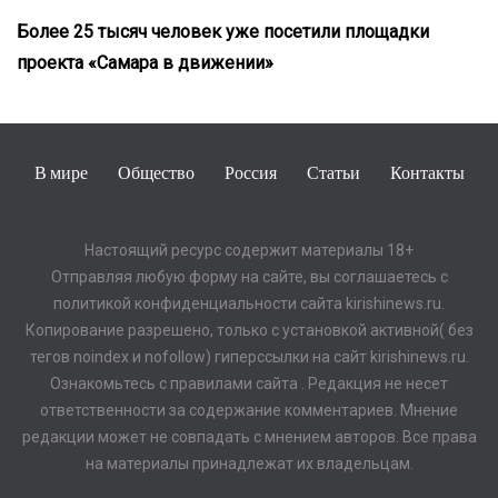
Более 25 тысяч человек уже посетили площадки
проекта «Самара в движении»
В мире
Общество
Россия
Статьи
Контакты
Настоящий ресурс содержит материалы 18+
Отправляя любую форму на сайте, вы соглашаетесь с
политикой конфиденциальности сайта kirishinews.ru.
Копирование разрешено, только с установкой активной( без
тегов noindex и nofollow) гиперссылки на сайт kirishinews.ru.
Ознакомьтесь с правилами сайта . Редакция не несет
ответственности за содержание комментариев. Мнение
редакции может не совпадать с мнением авторов. Все права
на материалы принадлежат их владельцам.