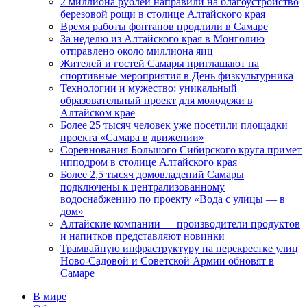
2 миллиона рублей направили на благоустройство
березовой рощи в столице Алтайского края
Время работы фонтанов продлили в Самаре
За неделю из Алтайского края в Монголию
отправлено около миллиона яиц
Жителей и гостей Самары приглашают на
спортивные мероприятия в День физкультурника
Технологии и мужество: уникальный
образовательный проект для молодежи в
Алтайском крае
Более 25 тысяч человек уже посетили площадки
проекта «Самара в движении»
Соревнования Большого Сибирского круга примет
ипподром в столице Алтайского края
Более 2,5 тысяч домовладений Самары
подключены к централизованному
водоснабжению по проекту «Вода с улицы — в
дом»
Алтайские компании — производители продуктов
и напитков представляют новинки
Трамвайную инфраструктуру на перекрестке улиц
Ново-Садовой и Советской Армии обновят в
Самаре
В мире