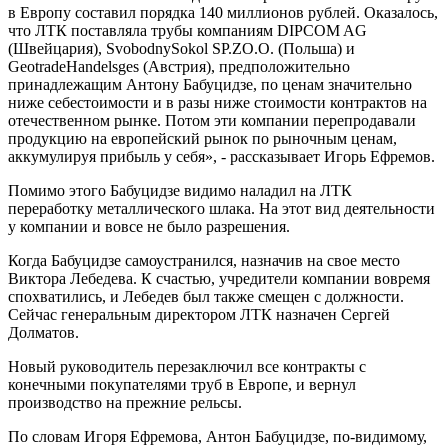
в Европу составил порядка 140 миллионов рублей. Оказалось,
что ЛТК поставляла трубы компаниям DIPCOM AG
(Швейцария), SvobodnySokol SP.ZO.O. (Польша) и
GeotradeHandelsges (Австрия), предположительно
принадлежащим Антону Бабуцидзе, по ценам значительно
ниже себестоимости и в разы ниже стоимости контрактов на
отечественном рынке. Потом эти компании перепродавали
продукцию на европейский рынок по рыночным ценам,
аккумулируя прибыль у себя», - рассказывает Игорь Ефремов.
Помимо этого Бабуцидзе видимо наладил на ЛТК
переработку металлического шлака. На этот вид деятельности
у компании и вовсе не было разрешения.
Когда Бабуцидзе самоустранился, назначив на свое место
Виктора Лебедева. К счастью, учредители компании вовремя
спохватились, и Лебедев был также смещен с должности.
Сейчас генеральным директором ЛТК назначен Сергей
Долматов.
Новый руководитель перезаключил все контракты с
конечными покупателями труб в Европе, и вернул
производство на прежние рельсы.
По словам Игоря Ефремова, Антон Бабуцидзе, по-видимому,