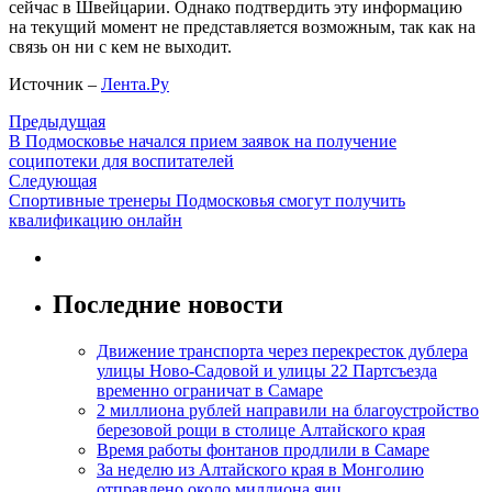
сейчас в Швейцарии. Однако подтвердить эту информацию
на текущий момент не представляется возможным, так как на
связь он ни с кем не выходит.
Источник –
Лента.Ру
Предыдущая
В Подмосковье начался прием заявок на получение
соципотеки для воспитателей
Следующая
Спортивные тренеры Подмосковья смогут получить
квалификацию онлайн
Последние новости
Движение транспорта через перекресток дублера
улицы Ново-Садовой и улицы 22 Партсъезда
временно ограничат в Самаре
2 миллиона рублей направили на благоустройство
березовой рощи в столице Алтайского края
Время работы фонтанов продлили в Самаре
За неделю из Алтайского края в Монголию
отправлено около миллиона яиц