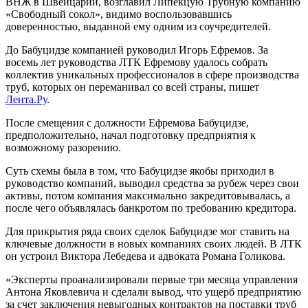
ВНЖ в Швейцарии, возглавил Липекцую Трубную компанию
«Свободный сокол», видимо воспользовавшись
доверенностью, выданной ему одним из соучредителей.
До Бабуцидзе компанией руководил Игорь Ефремов. За
восемь лет руководства ЛТК Ефремову удалось собрать
коллектив уникальных профессионалов в сфере производства
труб, которых он переманивал со всей страны, пишет
Лента.Ру
.
После смещения с должности Ефремова Бабуцидзе,
предположительно, начал подготовку предприятия к
возможному разорению.
Суть схемы была в том, что Бабуцидзе якобы приходил в
руководство компаний, выводил средства за рубеж через свои
активы, потом компания максимально закредитовывалась, а
после чего объявлялась банкротом по требованию кредитора.
Для прикрытия ряда своих сделок Бабуцидзе мог ставить на
ключевые должности в новых компаниях своих людей. В ЛТК
он устроил Виктора Лебедева и адвоката Романа Голикова.
«Эксперты проанализировали первые три месяца управления
Антона Яковлевича и сделали вывод, что ущерб предприятию
за счет заключения невыгодных контрактов на поставки труб