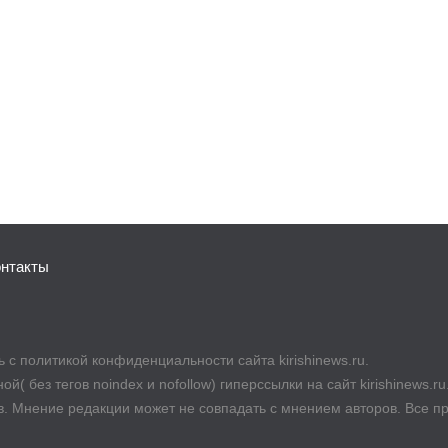
онтакты
с политикой конфиденциальности сайта kirishinews.ru.
й( без тегов noindex и nofollow) гиперссылки на сайт kirishinews.r
в. Мнение редакции может не совпадать с мнением авторов. Все п