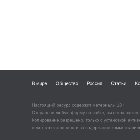
В мире
Общество
Россия
Статьи
К
Настоящий ресурс содержит материалы 18+
Отправляя любую форму на сайте, вы соглашаетесь 
Копирование разрешено, только с установкой активно
несет ответственности за содержание комментарие