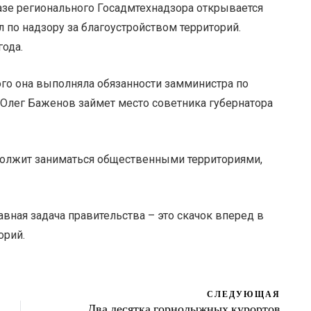
азе регионального Госадмтехнадзора открывается
л по надзору за благоустройством территорий.
года.
ого она выполняла обязанности замминистра по
 Олег Баженов займет место советника губернатора
должит заниматься общественными территориями,
авная задача правительства – это скачок вперед в
орий.
СЛЕДУЮЩАЯ
Два десятка горнолыжных курортов