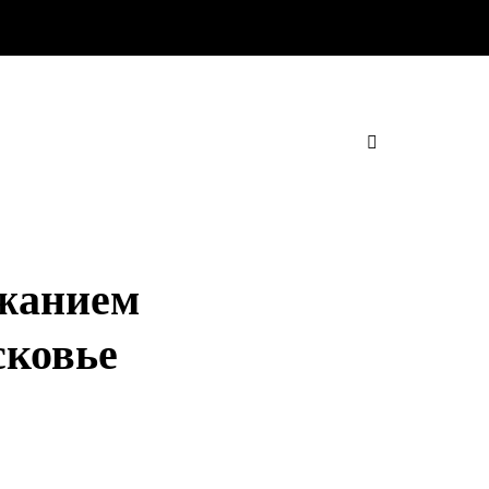
ржанием
сковье