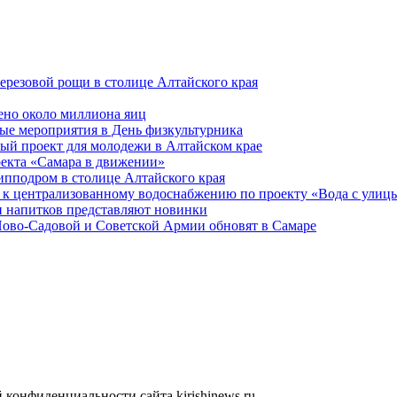
ерезовой рощи в столице Алтайского края
ено около миллиона яиц
ые мероприятия в День физкультурника
ый проект для молодежи в Алтайском крае
оекта «Самара в движении»
ипподром в столице Алтайского края
 к централизованному водоснабжению по проекту «Вода с улиц
 напитков представляют новинки
Ново-Садовой и Советской Армии обновят в Самаре
конфиденциальности сайта kirishinews.ru.