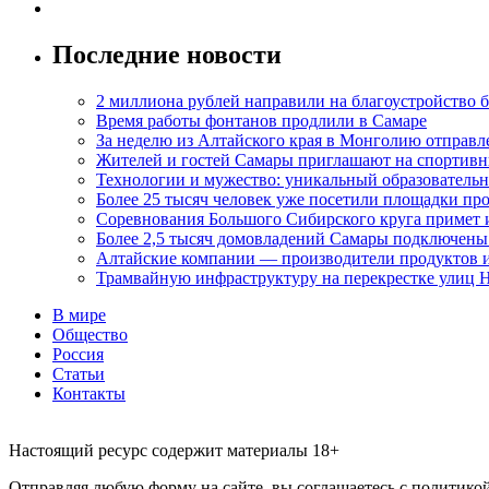
Последние новости
2 миллиона рублей направили на благоустройство б
Время работы фонтанов продлили в Самаре
За неделю из Алтайского края в Монголию отправл
Жителей и гостей Самары приглашают на спортивн
Технологии и мужество: уникальный образовательн
Более 25 тысяч человек уже посетили площадки пр
Соревнования Большого Сибирского круга примет 
Более 2,5 тысяч домовладений Самары подключены
Алтайские компании — производители продуктов и
Трамвайную инфраструктуру на перекрестке улиц 
В мире
Общество
Россия
Статьи
Контакты
Настоящий ресурс содержит материалы 18+
Отправляя любую форму на сайте, вы соглашаетесь с политикой 