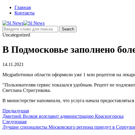
Главная
Контакты
Uncategorized
В Подмосковье заполнено бол
14.11.2021
Медработники области оформили уже 1 млн рецептов на лекарст
"Пользователям сервис показался удобным. Рецепт не подлежи
Светлана Стригункова.
В министерстве напомнили, что услуга начала предоставляться
Предыдущая
Дмитрий Волков возглавит администрацию Красногорска
Следующая
Лучшие специалисты Московского региона приедут в Серпухо