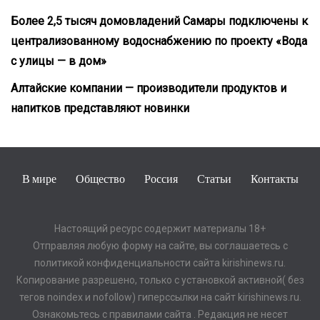
Более 2,5 тысяч домовладений Самары подключены к
централизованному водоснабжению по проекту «Вода
с улицы — в дом»
Алтайские компании — производители продуктов и
напитков представляют новинки
В мире
Общество
Россия
Статьи
Контакты
Настоящий ресурс содержит материалы 18+
Отправляя любую форму на сайте, вы соглашаетесь с
политикой конфиденциальности сайта kirishinews.ru.
Копирование разрешено, только с установкой активной( без
тегов noindex и nofollow) гиперссылки на сайт kirishinews.ru.
Ознакомьтесь с правилами сайта . Редакция не несет