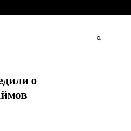
едили о
аймов