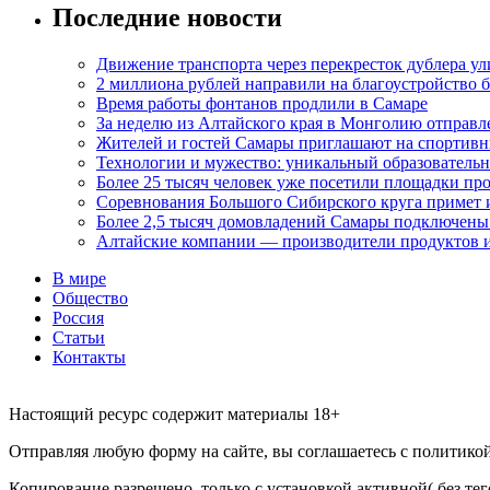
Последние новости
Движение транспорта через перекресток дублера у
2 миллиона рублей направили на благоустройство б
Время работы фонтанов продлили в Самаре
За неделю из Алтайского края в Монголию отправл
Жителей и гостей Самары приглашают на спортивн
Технологии и мужество: уникальный образовательн
Более 25 тысяч человек уже посетили площадки пр
Соревнования Большого Сибирского круга примет 
Более 2,5 тысяч домовладений Самары подключены
Алтайские компании — производители продуктов и
В мире
Общество
Россия
Статьи
Контакты
Настоящий ресурс содержит материалы 18+
Отправляя любую форму на сайте, вы соглашаетесь с политикой 
Копирование разрешено, только с установкой активной( без тего