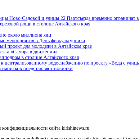
лицы Ново-Садовой и улицы 22 Партсъезда временно ограничат 
ерезовой рощи в столице Алтайского края
ено около миллиона яиц
ые мероприятия в День физкультурника
ый проект для молодежи в Алтайском крае
оекта «Самара в движении»
ипподром в столице Алтайского края
 к централизованному водоснабжению по проекту «Вода с улиц
 напитков представляют новинки
конфиденциальности сайта kirishinews.ru.
в noindex и nofollow) гиперссылки на сайт kirishinews.ru. Ознак