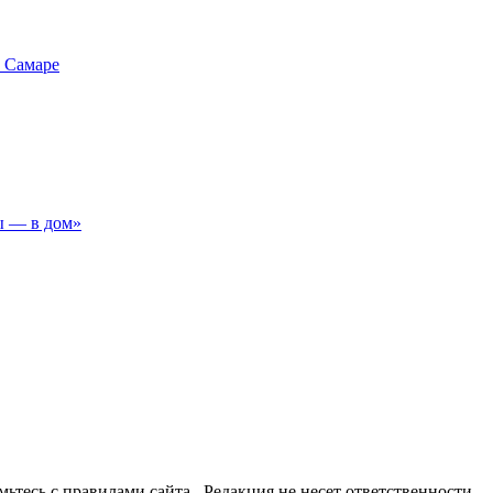
в Самаре
ы — в дом»
омьтесь с правилами сайта . Редакция не несет ответственности