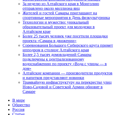
За неделю из Алтайского края в Монголию
отправлено около миллиона яиц
Жителей и гостей Самары приглашают на
спортивные мероприятия в День физкультурника
Технологии и мужество: уникальный
образовательный проект для молодежи в
Алтайском крае
Более 25 тысяч человек уже посетили площадки
проекта «Самара в движении»
Соревнования Большого Сибирского круга примет
ипподром в столице Алтайского края
Более 2,5 тысяч домовладений Самары
подключены к централизованному
водоснабжению по проекту «Вода с улицы — в
дом»
Алтайские компании — производители продуктов
и напитков представляют новинки
Трамвайную инфраструктуру на перекрестке улиц
Ново-Садовой и Советской Армии обновят в
Самаре
В мире
Общество
Россия
Статьи