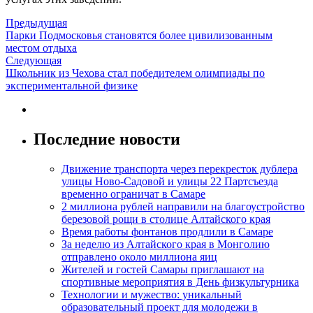
Предыдущая
Парки Подмосковья становятся более цивилизованным
местом отдыха
Следующая
Школьник из Чехова стал победителем олимпиады по
экспериментальной физике
Последние новости
Движение транспорта через перекресток дублера
улицы Ново-Садовой и улицы 22 Партсъезда
временно ограничат в Самаре
2 миллиона рублей направили на благоустройство
березовой рощи в столице Алтайского края
Время работы фонтанов продлили в Самаре
За неделю из Алтайского края в Монголию
отправлено около миллиона яиц
Жителей и гостей Самары приглашают на
спортивные мероприятия в День физкультурника
Технологии и мужество: уникальный
образовательный проект для молодежи в