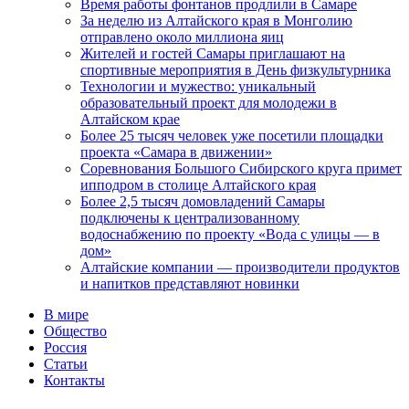
Время работы фонтанов продлили в Самаре
За неделю из Алтайского края в Монголию
отправлено около миллиона яиц
Жителей и гостей Самары приглашают на
спортивные мероприятия в День физкультурника
Технологии и мужество: уникальный
образовательный проект для молодежи в
Алтайском крае
Более 25 тысяч человек уже посетили площадки
проекта «Самара в движении»
Соревнования Большого Сибирского круга примет
ипподром в столице Алтайского края
Более 2,5 тысяч домовладений Самары
подключены к централизованному
водоснабжению по проекту «Вода с улицы — в
дом»
Алтайские компании — производители продуктов
и напитков представляют новинки
В мире
Общество
Россия
Статьи
Контакты