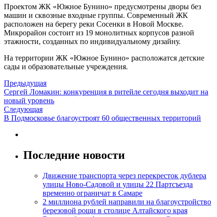
Проектом ЖК «Южное Бунино» предусмотрены дворы без
машин и сквозные входные группы. Современный ЖК
расположен на берегу реки Сосенки в Новой Москве.
Микрорайон состоит из 19 монолитных корпусов разной
этажности, созданных по индивидуальному дизайну.
На территории ЖК «Южное Бунино» расположатся детские
сады и образовательные учреждения.
Предыдущая
Сергей Ломакин: конкуренция в ритейле сегодня выходит на
новый уровень
Следующая
В Подмосковье благоустроят 60 общественных территорий
Последние новости
Движение транспорта через перекресток дублера
улицы Ново-Садовой и улицы 22 Партсъезда
временно ограничат в Самаре
2 миллиона рублей направили на благоустройство
березовой рощи в столице Алтайского края