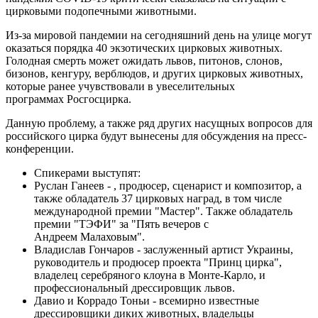
цирковыми подопечными животными.
Из-за мировой пандемии на сегодняшний день на улице могут
оказаться порядка 40 экзотических цирковых животных.
Голодная смерть может ожидать львов, питонов, слонов,
бизонов, кенгуру, верблюдов, и других цирковых животных,
которые ранее учувствовали в увеселительных
программах Росгосцирка.
Данную проблему, а также ряд других насущных вопросов для
российского цирка будут вынесены для обсуждения на пресс-
конференции.
Спикерами выступят:
Руслан Ганеев - , продюсер, сценарист и композитор, а
также обладатель 37 цирковых наград, в том числе
международной премии "Мастер". Также обладатель
премии "ТЭФИ" за "Пять вечеров с
Андреем Малаховым".
Владислав Гончаров - заслуженный артист Украины,
руководитель и продюсер проекта "Принц цирка",
владелец серебряного клоуна в Монте-Карло, и
профессиональный дрессировщик львов.
Давио и Коррадо Тоньи - всемирно известные
дрессировщики диких животных, владельцы