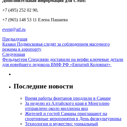
Дополнительная информация для СМИ:
+7 (495) 252 02 90,
+7 (965) 148 53 11 Елена Пашаева
event@aif.ru
Предыдущая
Казаки Подмосковья следят за соблюдением масочного
режима в аэропорту
Следующая
Фельдъегеря Спецсвязи доставили на верфи ключевые детали
для новейшего ледокола ВМФ РФ «Евпатий Коловрат»
Последние новости
Время работы фонтанов продлили в Самаре
За неделю из Алтайского края в Монголию
отправлено около миллиона яиц
Жителей и гостей Самары приглашают на
спортивные мероприятия в День физкультурника
Технологии и мужество: уникальный