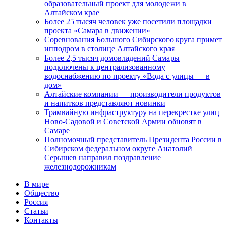
образовательный проект для молодежи в
Алтайском крае
Более 25 тысяч человек уже посетили площадки
проекта «Самара в движении»
Соревнования Большого Сибирского круга примет
ипподром в столице Алтайского края
Более 2,5 тысяч домовладений Самары
подключены к централизованному
водоснабжению по проекту «Вода с улицы — в
дом»
Алтайские компании — производители продуктов
и напитков представляют новинки
Трамвайную инфраструктуру на перекрестке улиц
Ново-Садовой и Советской Армии обновят в
Самаре
Полномочный представитель Президента России в
Сибирском федеральном округе Анатолий
Серышев направил поздравление
железнодорожникам
В мире
Общество
Россия
Статьи
Контакты