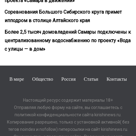
проекта «Самара в движении»
Соревнования Большого Сибирского круга примет
ипподром в столице Алтайского края
Более 2,5 тысяч домовладений Самары подключены к
централизованному водоснабжению по проекту «Вода
с улицы — в дом»
В мире
Общество
Россия
Статьи
Контакты
Настоящий ресурс содержит материалы 18+
Отправляя любую форму на сайте, вы соглашаетесь с
политикой конфиденциальности сайта kirishinews.ru.
Копирование разрешено, только с установкой активной( без
тегов noindex и nofollow) гиперссылки на сайт kirishinews.ru.