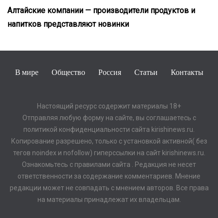
Алтайские компании — производители продуктов и
напитков представляют новинки
В мире
Общество
Россия
Статьи
Контакты
Настоящий ресурс содержит материалы 18+
Отправляя любую форму на сайте, вы соглашаетесь с
политикой конфиденциальности сайта kirishinews.ru.
Копирование разрешено, только с установкой активной( без
тегов noindex и nofollow) гиперссылки на сайт kirishinews.ru.
Ознакомьтесь с правилами сайта . Редакция не несет
ответственности за содержание комментариев. Мнение
редакции может не совпадать с мнением авторов. Все права
на материалы принадлежат их владельцам.